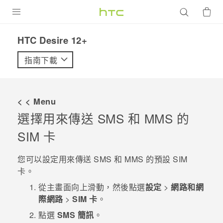
產品
HTC Desire 12+‎
VIVE
指南下載
G REIGNS
智慧型手機
< < Menu
配件
選擇用來傳送 SMS 和 MMS 的
SIM 卡
VIVERSE
優惠專區
您可以設定用來傳送 SMS 和 MMS 的預設 SIM
卡。
焦點訊息
銷售門市
從
主畫面
向上滑動，然後點選
設定
>
網路和網
校園專案
際網路
>
SIM 卡
。
銷售通路
支援服務
企業採購
點選
SMS 簡訊
。
VIVELAND