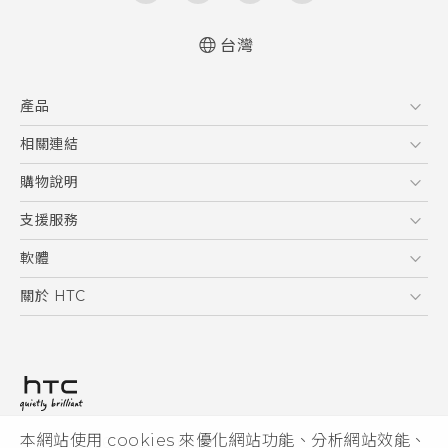
台灣
快速入門手冊
產品
使用手冊
Quick start guide
5G
相關連結
User manual
智慧型手機
HTC Research
購物說明
配件
購物須知
支援服務
VIVE
訂單管理
到府收送維修服務
軟體
付款方式
服務中心資訊
應用程式
關於 HTC
售後服務
客戶服務佈告欄
手機功能
ESG
常見問題
產品有限保固說明
相機工具
新聞稿
HTC Sync Manager
投資人
加入 HTC
本網站使用 cookies 來優化網站功能、分析網站效能、
© 2011-2026 HTC Corporation