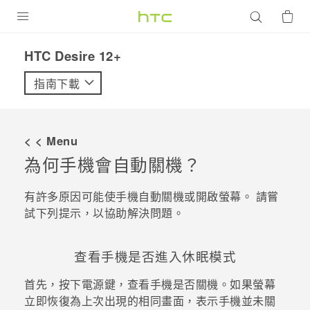
產品
HTC Desire 12+‎
VIVE
指南下載
G REIGNS
智慧型手機
< < Menu
配件
為何手機會自動關機？
VIVERSE
有許多原因可能使手機自動關機或開啟螢幕。 請嘗
試下列提示，以協助解決問題。
優惠專區
焦點訊息
銷售門市
查看手機是否進入休眠模式
校園專案
銷售通路
支援服務
首先，按下
電源
鍵，查看手機是否關機。如果螢幕
企業採購
立即恢復為上次出現的相同畫面，表示手機並未關
VIVELAND