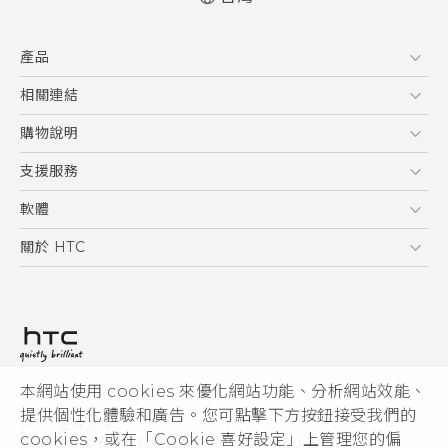
快速入門手冊
產品
使用手冊
Quick start guide
5G
相關連結
User manual
智慧型手機
HTC Research
購物說明
配件
購物須知
支援服務
VIVE
訂單管理
到府收送維修服務
軟體
付款方式
服務中心資訊
應用程式
關於 HTC
售後服務
客戶服務佈告欄
手機功能
ESG
常見問題
產品有限保固說明
相機工具
新聞稿
HTC Sync Manager
投資人
加入 HTC
本網站使用 cookies 來優化網站功能、分析網站效能、
© 2011-2026 HTC Corporation
隱私權政策
提供個性化體驗和廣告。您可點擊下方按鈕接受我們的
HTC 法律文件
產品安全性
cookies，或在「Cookie 喜好設定」上管理您的偏
宏達國際電子股份有限公司 | 統一編號16003518