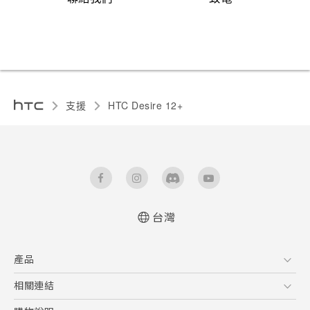
支援
HTC Desire 12+‎
台灣
快速入門手冊
產品
使用手冊
Quick start guide
5G
相關連結
User manual
智慧型手機
HTC Research