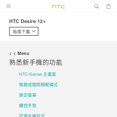
產品
HTC Desire 12+‎
VIVE
指南下載
G REIGNS
智慧型手機
< < Menu
配件
熟悉新手機的功能
VIVERSE
HTC Sense 主畫面
優惠專區
開啟或關閉睡眠模式
焦點訊息
銷售門市
鎖定螢幕
校園專案
銷售通路
支援服務
觸控手勢
企業採購
認識手機設定
VIVELAND