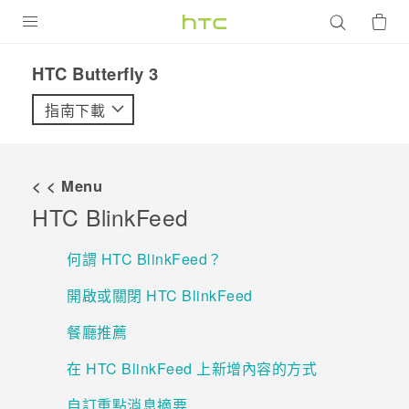
產品
HTC Butterfly 3‎
VIVE
指南下載
G REIGNS
智慧型手機
< < Menu
配件
HTC BlinkFeed
VIVERSE
何謂 HTC BlinkFeed？
優惠專區
開啟或關閉 HTC BlinkFeed
焦點訊息
銷售門市
餐廳推薦
校園專案
銷售通路
支援服務
在 HTC BlinkFeed 上新增內容的方式
企業採購
自訂重點消息摘要
VIVELAND