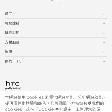
快速入門手冊
產品
使用手冊
Quick start guide
5G
相關連結
User manual
智慧型手機
HTC Research
購物說明
配件
購物須知
支援服務
VIVE
訂單管理
到府收送維修服務
軟體
付款方式
服務中心資訊
應用程式
關於 HTC
售後服務
客戶服務佈告欄
手機功能
ESG
常見問題
產品有限保固說明
相機工具
新聞稿
HTC Sync Manager
投資人
加入 HTC
本網站使用 cookies 來優化網站功能、分析網站效能、
© 2011-2026 HTC Corporation
隱私權政策
提供個性化體驗和廣告。您可點擊下方按鈕接受我們的
HTC 法律文件
產品安全性
cookies，或在「Cookie 喜好設定」上管理您的偏
宏達國際電子股份有限公司 | 統一編號16003518