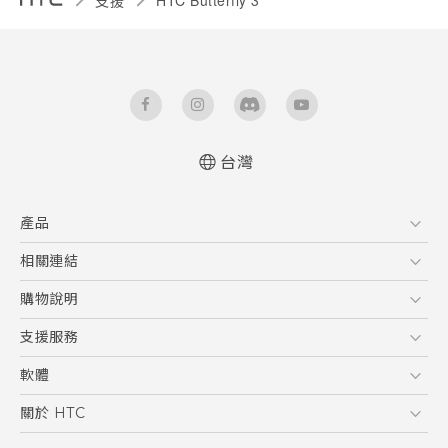
台灣
快速入門手冊
產品
使用手冊
Quick start guide
5G
相關連結
User manual
智慧型手機
HTC Research
購物說明
配件
購物須知
支援服務
VIVE
訂單管理
到府收送維修服務
軟體
付款方式
服務中心資訊
應用程式
關於 HTC
售後服務
客戶服務佈告欄
手機功能
ESG