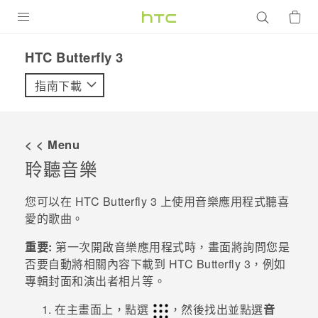
產品
HTC Butterfly 3‎
VIVE
指南下載
G REIGNS
智慧型手機
< < Menu
配件
聆聽音樂
VIVERSE
您可以在
HTC Butterfly 3
上使用
音樂
應用程式聽喜
愛的歌曲。
優惠專區
重要:
第一次開啟
音樂
應用程式時，畫面將詢問您是
焦點訊息
銷售門市
否要自動將相關內容下載到
HTC Butterfly 3
，例如
校園專案
專輯封面和演出者相片等。
銷售通路
支援服務
企業採購
在
主畫面
上，點選
，然後找出並點選
音
VIVELAND