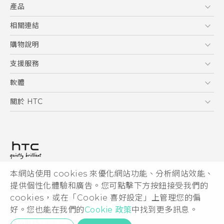
產品
使用手冊
Quick start guide
5G
相關連結
User manual
智慧型手機
HTC Research
購物說明
配件
購物須知
支援服務
VIVE
訂單管理
到府收送維修服務
軟體
付款方式
服務中心資訊
應用程式
關於 HTC
售後服務
客戶服務佈告欄
手機功能
ESG
常見問題
產品有限保固說明
相機工具
新聞稿
HTC Sync Manager
投資人
加入 HTC
本網站使用 cookies 來優化網站功能、分析網站效能、
© 2011-2026 HTC Corporation
隱私權政策
提供個性化體驗和廣告。您可點擊下方按鈕接受我們的
HTC 法律文件
產品安全性
cookies，或在「Cookie 喜好設定」上管理您的偏
宏達國際電子股份有限公司 | 統一編號16003518
好。您也能在我們的
Cookie 政策
中找到更多訊息。
Cookie
隱私聯絡:
Global-Privacy@htc.com