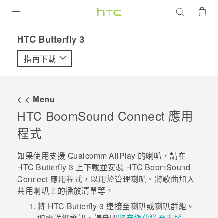
產品
HTC Butterfly 3‎
VIVE
指南下載
G REIGNS
智慧型手機
< < Menu
配件
HTC BoomSound
Connect 應用
程式
VIVERSE
優惠專區
如果使用支援
Qualcomm
AllPlay
的喇叭，請在
HTC Butterfly 3
上下載並安裝
HTC BoomSound
焦點訊息
銷售門市
Connect 應用程式，以用於管理喇叭、將歌曲加入
共用喇叭上的播放清單等。
校園專案
銷售通路
支援服務
將
HTC Butterfly 3
連接至喇叭或喇叭群組。
企業採購
VIVELAND
如需詳細資訊，請參閱
將音樂傳送至支援