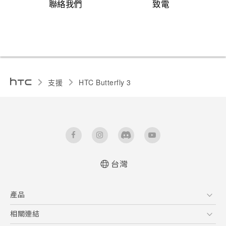
聯絡我們
致電
支援
HTC Butterfly 3‎
台灣
快速入門手冊
產品
使用手冊
Quick start guide
5G
相關連結
User manual