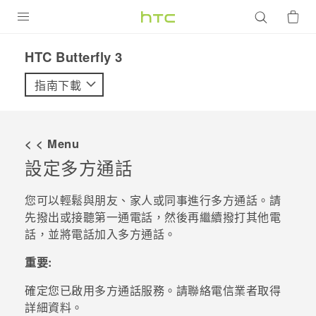
產品
HTC Butterfly 3‎
VIVE
指南下載
G REIGNS
智慧型手機
< < Menu
配件
設定多方通話
VIVERSE
您可以輕鬆與朋友、家人或同事進行多方通話。請
先撥出或接聽第一通電話，然後再繼續撥打其他電
優惠專區
話，並將電話加入多方通話。
焦點訊息
銷售門市
重要:
校園專案
銷售通路
支援服務
確定您已啟用多方通話服務。請聯絡電信業者取得
企業採購
詳細資料。
VIVELAND