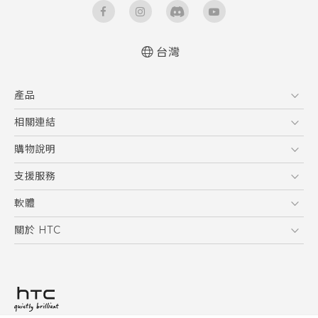
台灣
快速入門手冊
產品
使用手冊
Quick start guide
5G
相關連結
User manual
智慧型手機
HTC Research
購物說明
配件
購物須知
支援服務
VIVE
訂單管理
到府收送維修服務
軟體
付款方式
服務中心資訊
應用程式
關於 HTC
售後服務
客戶服務佈告欄
手機功能
ESG
常見問題
產品有限保固說明
相機工具
新聞稿
HTC Sync Manager
投資人