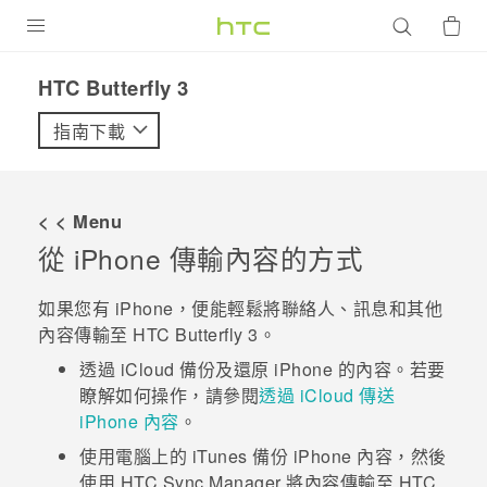
產品
HTC Butterfly 3‎
VIVE
指南下載
G REIGNS
智慧型手機
< < Menu
配件
從
iPhone
傳輸內容的方式
VIVERSE
如果您有
iPhone
，便能輕鬆將聯絡人、訊息和其他
內容傳輸至
HTC Butterfly 3
。
優惠專區
透過
iCloud
備份及還原
iPhone
的內容。若要
焦點訊息
銷售門市
瞭解如何操作，請參閱
透過 iCloud 傳送
iPhone 內容
。
校園專案
銷售通路
支援服務
使用電腦上的
iTunes
備份
iPhone
內容，然後
企業採購
使用
HTC Sync Manager
將內容傳輸至
HTC
VIVELAND