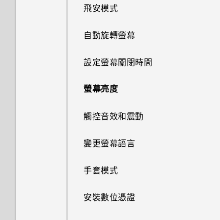
取得協助
本國撥號
使用 HTC Connect 分享媒體
飛安模式
魔法拼貼
變更主畫面
選擇要顯示的日曆
使用連拍組合拍攝自拍照
儲存空間類型
在 Car 內處理來電
開啟或關閉 Motion Launch 手
重設網路設定
傳送音樂至 Blackfire 相容喇叭
自動旋轉螢幕
勢
在網路上分享套用 Duo 景深特
分類小工具面板和啟動列上的應
分享活動
拍攝 RAW 相片
在 HTC Butterfly 3 和電腦間複
自訂 Car
效的相片
用程式
製檔案
重新啟動 HTC Butterfly 3 (軟體
將音樂傳送至支援 Qualcomm
設定螢幕關閉時間
喚醒進入鎖定螢幕
重設)
相機應用程式如何拍攝 RAW 相
AllPlay 智慧媒體平台的喇叭
使用塗鴉
線形效果
片？
釋放儲存空間
螢幕亮度
喚醒及解鎖
重設 HTC Butterfly 3 (硬體重
使用時鐘
鏤空特效
設)
使用前後合拍模式
關於檔案管理員
觸控音效和震動
喚醒進入主畫面小工具面板
查看氣象
幻影萬花筒
使用 HDR
變更螢幕語言
喚醒進入 HTC BlinkFeed
錄音
雙重曝光
慢動作錄影
手套模式
使用Motion Launch Snap自動
啟動相機
魔法幻境
手動調整相機設定
安裝數位憑證
使用快速撥號撥打電話
魔法變臉
將設定另存為拍攝模式