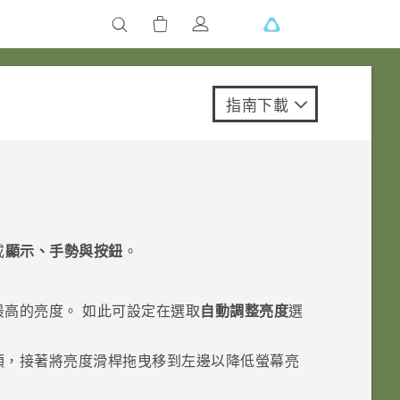
指南下載
或
顯示、手勢與按鈕
。
最高的亮度。
如此可設定在選取
自動調整亮度
選
項，接著將亮度滑桿拖曳移到左邊以降低螢幕亮