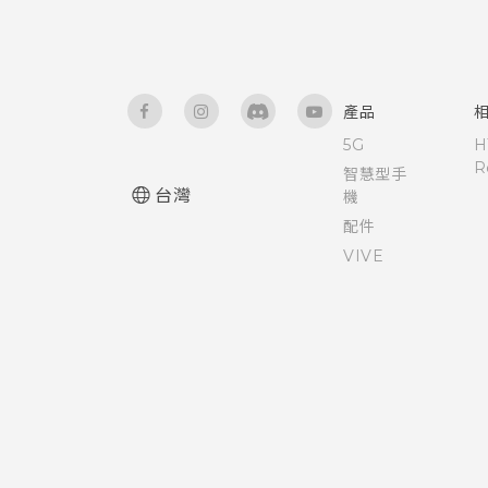
硬體或連線發生了問題嗎？
需要使用手機的快速指引嗎？
產品
重要：使用預防措施
5G
H
R
智慧型手
台灣
維護與保養祕訣
機
配件
HTC Butterfly 3 的防塵防水定
VIVE
義？