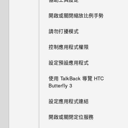
變更影片播放速度
讀取及回覆電子郵件訊息
撥打緊急電話
使用 Android 備份服務
HTC Dot View 未顯示音樂控制
GIF 建立工具
何謂 HTC Sense 首頁小工具？
匯入或複製聯絡人
個人化設定
Google 應用程式
將訊息移到受保護的收件匣
取得聯絡人及其他內容的其他方
縮放
使用藍牙接收檔案
更新專輯封面和演出者相片
應用程式電池最佳化
鍵或應用程式通知？
使用 HTC Butterfly 3 作為 Wi-
開啟或關閉縮放比例手勢
剪輯影片
法
管理電子郵件訊息
回撥未接來電
備份檔案、資料和設定的方式
Fi 熱點
連拍合成
設定 HTC Sense 首頁小工具
合併聯絡人資訊
鈴聲、通知音效和鬧鐘
封鎖不要的訊息
開啟或關閉相機閃光燈
使用 NFC
將歌曲設成鈴聲
我該將記憶卡當作可移除式或內
需要更多詳細資料嗎？
請勿打擾模式
檢視、編輯和儲存 Zoe 精選
在手機和電腦之間傳送相片、影
搜尋電子郵件訊息
快速撥號
部儲存空間使用呢？
關於 HTC 備份
透過 USB 數據連線分享手機的
物件移除
設定住家及工作位置
傳送聯絡人資訊
主畫面桌布
片及音樂
複製訊息到 Nano SIM 卡
Duo 景深相機使用提示
網際網路連線
檢視歌詞
Car 開車夥伴
控制應用程式權限
使用 Exchange ActiveSync 電
使用語音撥打電話
將記憶卡設為內部儲存空間
從本機備份資料
在網路上檢視 Duo 景深特效
手動切換位置
聯絡人群組
變更顯示字型
解除安裝應用程式
刪除訊息和對話
子郵件
拍攝自拍和人物照的小秘訣
在 YouTube 中尋找音樂影片
在 Car 內使用語音指令
設定預設應用程式
撥打分機號碼
在手機儲存空間和記憶卡之間移
關於 HTC Sync Manager
前景突顯
釘選及取消釘選應用程式
私密聯絡人
啟動列
新增電子郵件帳號
使用瞬間美膚套用柔膚美化
動應用程式及資料
收聽 FM 收音機
在 Car 內搜尋地點
使用 TalkBack 導覽 HTC
使用智慧搜尋撥號
在電腦上安裝 HTC Sync
Butterfly 3
何謂 Duo 景深特效？
新增應用程式至 HTC Sense 首
新增主畫面小工具
智慧同步有何作用？
使用自動自拍
將應用程式移到記憶卡
Manager
HTC BoomSound Connect 應
探索附近的景點
頁小工具
通話記錄
用程式
設定應用程式連結
UFocus
新增主畫面捷徑
檢視日曆
使用聲控自拍
檢視及管理儲存裝置上的檔案
將 iPhone 的內容和應用程式傳
在 Car 內播放音樂
開啟及關閉智慧資料夾
送到 HTC 手機
切換靜音、震動和一般模式
何謂 HTC Connect？
開啟或關閉定位服務
Dimension Plus
編輯主畫面面板
排程或編輯活動
使用自拍計時器拍照
卸載記憶卡
在 Car 中撥打電話
何謂 Motion Launch？