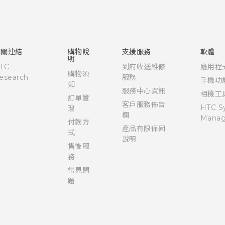
快速入門手冊
使用手冊
Quick start guide
User manual
相關連結
購物說
支援服務
軟體
明
TC
到府收送維修
應用程
購物須
esearch
服務
手機功
知
服務中心資訊
相機工
訂單管
客戶服務佈告
HTC S
理
欄
Manag
付款方
產品有限保固
式
說明
售後服
務
常見問
題