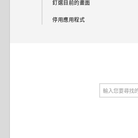
釘選目前的畫面
變更鎖定螢幕捷徑
美化 RAW 相片
拍攝全景相片
停用應用程式
變更鎖定螢幕桌布
拍攝360 全景相片
開啟或關閉鎖定螢幕通知
與鎖定螢幕通知互動
關閉鎖定螢幕
設定螢幕鎖定
設定智慧鎖
通知面板