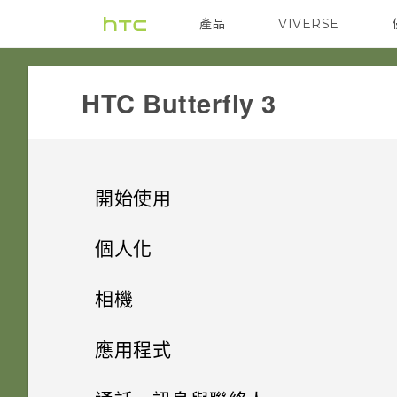
產品
VIVERSE
VIVE
G REIGNS
HTC Butterfly 3‎
開始使用
打開包裝
個人化
熟悉新手機的功能
手機設定及傳輸
HTC Butterfly 3
相機
新功能
個人化
HTC Sense 首頁
Nano SIM 卡
相機
初次設定 HTC Butterfly 3
應用程式
Android 6.0 Marshmallow
休眠模式
何謂 主題應用程式？
SD 卡
從 HTC 備份還原內容
HTC BlinkFeed
使用音量鍵拍攝相片及影片