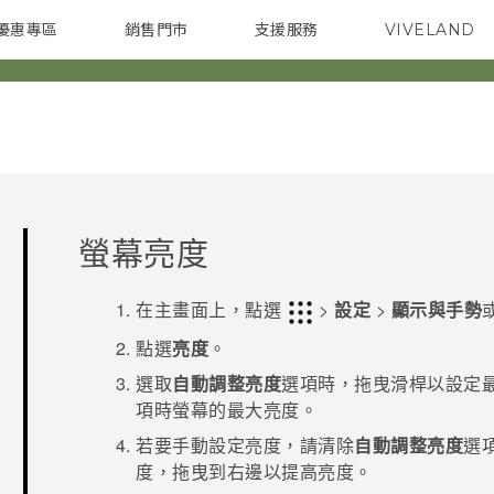
優惠專區
銷售門市
支援服務
VIVELAND
焦點訊息
智慧型手機
校園專案
銷售通路
配件
企業採購
螢幕亮度
在
主畫面
上，點選
>
設定
>
顯示與手勢
點選
亮度
。
選取
自動調整亮度
選項時，拖曳滑桿以設定
項時螢幕的最大亮度。
若要手動設定亮度，請清除
自動調整亮度
選
度，拖曳到右邊以提高亮度。