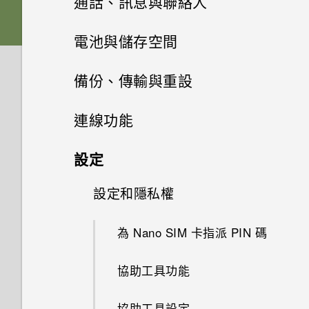
通話、訊息與聯絡人
HTC 應用程式更新
將螢幕解鎖
下載主題
相片集
為電池充電
從 Android 手機傳輸內容
關閉相機應用程式
手機通話功能
何謂 HTC BlinkFeed？
電池與儲存空間
相片編輯工具
動作手勢
尋找主題
訊息
在相片集內檢視相片和影片
切換手機開關
使用快速設定
在錄影期間拍照 — 影像相片
開啟或關閉 HTC BlinkFeed
電源及儲存空間管理
人臉追蹤
備份、傳輸與重設
娛樂
聯絡人
選取相片進行編輯
觸控手勢
分享主題
新增相片或影片至相簿
傳送簡訊 (SMS)
認識手機設定
拍攝連續的相片
餐廳推薦
分享手機畫面
同步、備份及重設
顯示電池百分比
連線功能
日曆與電子郵件
適用於喇叭的 HTC BoomSound
調整相片
開啟應用程式
聯絡人清單
刪除主題
將相片或影片複製或移至其他相
傳送多媒體訊息 (MMS)
更新手機軟體
拍攝相片
在 HTC BlinkFeed 上新增內容
收到來電
查看電池用量
網際網路連線
新增社交網路、電子郵件帳號等
設定
Google 搜尋及應用程式
簿
的方式
接受或拒絕會議邀請
使用 HTC BoomSound 搭配耳
在相片上畫圖
分享內容
設定個人檔案
將主題加入我的最愛
傳送群組訊息
從 Play 商店取得應用程式
無線分享
提示：如何拍出更棒的相片
通話期間可以執行的動作
機
查看電池記錄
同步帳號
設定和隱私權
開啟或關閉數據連線
其他應用程式
新增相片及影片標籤
Now on Tap
自訂重點消息摘要
關閉或延遲活動提醒
套用相片濾鏡
切換最近使用的應用程式
新增新的聯絡人
重新建立自己的主題
繼續撰寫訊息草稿
從網路下載應用程式
拍攝影片
開啟或關閉 藍牙
設定多方通話
聆聽音樂
使用省電功能
移除帳號
管理數據使用量
為 Nano SIM 卡指派 PIN 碼
個人化 HTC Dot View
搜尋相片及影片
使用 Google 即時資訊取得最當
張貼到社交網路
查看郵件
美化人物照
重新整理內容
編輯聯絡人的資訊
混合及配對主題
下的資訊
回覆訊息
從 iPhone 傳輸內容的方式
相機畫面
連接藍牙耳機
撥打訊息、電子郵件或日曆活動
音樂播放清單
極致省電模式
使用 HTC 備份將備份還原至
Wi-Fi 連線
協助工具功能
HTC Dot View 沒有顯示最近撥
檢視 360 全景相片
從 HTC BlinkFeed 移除內容
傳送電子郵件訊息
中的電話號碼
HTC Butterfly 3
打的電話嗎？
最佳表情
擷取手機畫面
聯繫聯絡人
排列應用程式
搜尋 HTC Butterfly 3 和網路
轉寄訊息
透過 iCloud 傳送 iPhone 內容
選擇拍攝模式
與藍牙裝置解除配對
新增歌曲至現正播放清單
延長電池使用時間的提示
連線到 VPN
協助工具設定