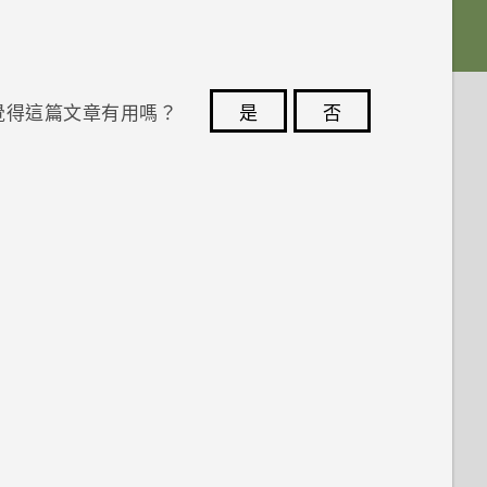
覺得這篇文章有用嗎？
是
否
您的意見回報可協助他人查看最實用的資訊。