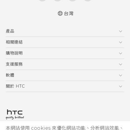
台灣
快速入門手冊
產品
使用手冊
Quick start guide
5G
相關連結
User manual
智慧型手機
HTC Research
購物說明
配件
購物須知
支援服務
VIVE
訂單管理
到府收送維修服務
軟體
付款方式
服務中心資訊
應用程式
關於 HTC
售後服務
客戶服務佈告欄
手機功能
ESG
常見問題
產品有限保固說明
相機工具
新聞稿
HTC Sync Manager
投資人
加入 HTC
本網站使用 cookies 來優化網站功能、分析網站效能、
© 2011-2026 HTC Corporation