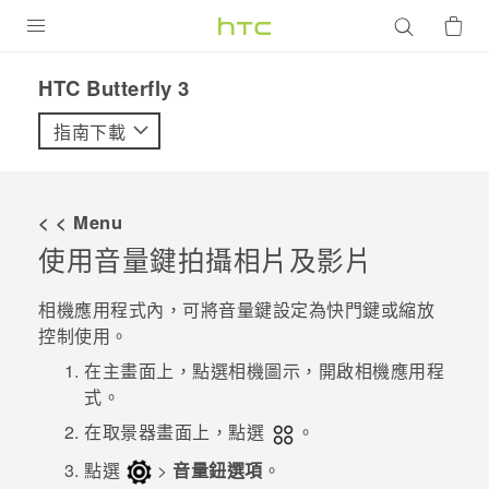
產品
HTC Butterfly 3‎
VIVE
指南下載
G REIGNS
智慧型手機
< < Menu
配件
使用音量鍵拍攝相片及影片
VIVERSE
相機
應用程式內，可將
音量
鍵設定為快門鍵或縮放
控制使用。
優惠專區
在
主畫面
上，點選相機圖示，開啟
相機
應用程
焦點訊息
銷售門市
式。
校園專案
在取景器畫面上，點選
。
銷售通路
支援服務
點選
>
音量鈕選項
。
企業採購
VIVELAND