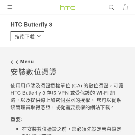
產品
HTC Butterfly 3‎
VIVE
指南下載
G REIGNS
智慧型手機
< < Menu
配件
安裝數位憑證
VIVERSE
使用用戶端及憑證授權單位 (CA) 的數位憑證，可讓
HTC Butterfly 3
存取 VPN 或受保護的 Wi-FI 網
優惠專區
路，以及提供線上加密伺服器的授權。 您可以從系
統管理員取得憑證，或從需要授權的網站下載。
焦點訊息
銷售門市
校園專案
重要:
銷售通路
支援服務
在安裝數位憑證之前，您必須先設定螢幕鎖定
企業採購
VIVELAND