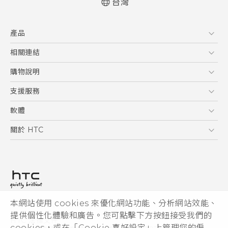
台灣
快速入門手冊
產品
使用手冊
Quick start guide
5G
相關連結
User manual
智慧型手機
HTC Research
購物說明
配件
購物須知
支援服務
VIVE
訂單管理
到府收送維修服務
軟體
付款方式
服務中心資訊
應用程式
關於 HTC
售後服務
客戶服務佈告欄
手機功能
ESG
常見問題
產品有限保固說明
相機工具
新聞稿
HTC Sync Manager
投資人
加入 HTC
本網站使用 cookies 來優化網站功能、分析網站效能、
© 2011-2026 HTC Corporation
隱私權政策
提供個性化體驗和廣告。您可點擊下方按鈕接受我們的
HTC 法律文件
產品安全性
cookies，或在「Cookie 喜好設定」上管理您的偏