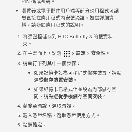
PIN 碼或密碼。
瀏覽器或電子郵件用戶端等部分應用程式可讓
登入
您直接在應用程式內安裝憑證。如需詳細資
料，請參閱應用程式的說明。
將憑證檔儲存到
HTC Butterfly 3
的根資料
夾。
在
主畫面
上，點選
>
設定
>
安全性
。
請執行下列其中一個步驟：
如果記憶卡設為可移除式儲存裝置，請點
選
從儲存裝置安裝
。
如果記憶卡已格式化並設為內部儲存空
間，請點選
從手機儲存空間安裝
。
瀏覽至憑證，選取憑證。
輸入憑證名稱，選取憑證使用方式。
點選
確定
。