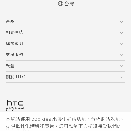
台灣
快速入門手冊
產品
使用手冊
Quick start guide
5G
相關連結
User manual
智慧型手機
HTC Research
購物說明
配件
購物須知
支援服務
VIVE
訂單管理
到府收送維修服務
軟體
付款方式
服務中心資訊
應用程式
關於 HTC
售後服務
客戶服務佈告欄
手機功能
ESG
常見問題
產品有限保固說明
相機工具
新聞稿
HTC Sync Manager
投資人
加入 HTC
本網站使用 cookies 來優化網站功能、分析網站效能、
© 2011-2026 HTC Corporation
隱私權政策
提供個性化體驗和廣告。您可點擊下方按鈕接受我們的
HTC 法律文件