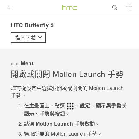
產品
HTC Butterfly 3‎
VIVE
指南下載
G REIGNS
智慧型手機
< < Menu
配件
開啟或關閉
Motion Launch
手勢
VIVERSE
您可從
設定
中選擇要開啟或關閉的
Motion Launch
手勢。
優惠專區
在
主畫面
上，點選
>
設定
>
顯示與手勢
或
焦點訊息
銷售門市
顯示、手勢與按鈕
。
校園專案
點選
Motion Launch 手勢啟動
。
銷售通路
支援服務
選取所要的
Motion Launch
手勢。
企業採購
VIVELAND