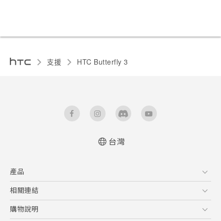
支援
HTC Butterfly 3‎
台灣
快速入門手冊
產品
使用手冊
Quick start guide
5G
相關連結
User manual
智慧型手機
HTC Research
購物說明
配件