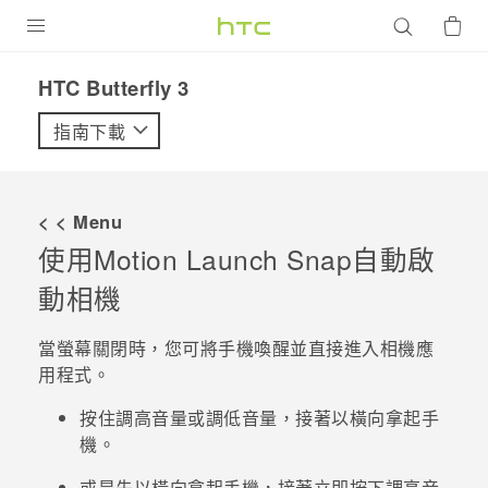
產品
HTC Butterfly 3‎
VIVE
指南下載
G REIGNS
智慧型手機
< < Menu
配件
使用
Motion Launch Snap
自動啟
動相機
VIVERSE
優惠專區
當螢幕關閉時，您可將手機喚醒並直接進入
相機
應
用程式。
焦點訊息
銷售門市
按住
調高音量
或
調低音量
，接著以橫向拿起手
校園專案
銷售通路
支援服務
機。
企業採購
VIVELAND
或是先以橫向拿起手機，接著立即按下
調高音