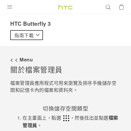
產品
HTC Butterfly 3‎
VIVE
指南下載
G REIGNS
智慧型手機
< < Menu
配件
關於
檔案管理員
VIVERSE
檔案管理員
應用程式可用來瀏覽及排序手機儲存空
間和記憶卡內的檔案和資料夾。
優惠專區
焦點訊息
銷售門市
切換儲存空間類型
校園專案
銷售通路
在
主畫面
上，點選
，然後找出並點選
檔案
支援服務
管理員
。
企業採購
VIVELAND