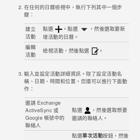
在任何的
日曆
檢視中，執行下列其中一個步
登入
驟：
點選
。點選
，然後選取要新
建立
活動
增活動的日曆。
編輯
檢視活動，然後點選
。
活動
輸入並設定活動詳細資訊。除了設定活動名
稱、日期、時間和位置，您還可以進行下面動
作：
邀請 Exchange
點選
，然後選取想要
ActiveSync
或
Google
帳號中的
邀請的聯絡人。
聯絡人
點選
單次活動
按鈕，然後