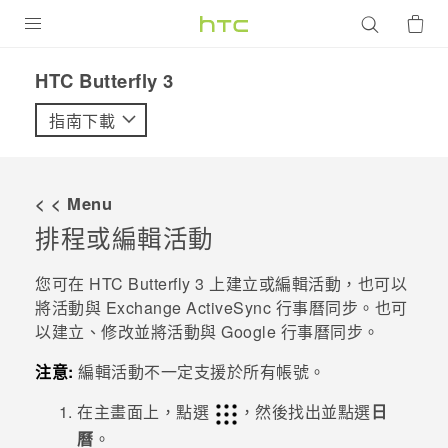
產品
HTC Butterfly 3‎
VIVE
指南下載
G REIGNS
智慧型手機
< < Menu
配件
排程或編輯活動
VIVERSE
您可在
HTC Butterfly 3
上建立或編輯活動，也可以
將活動與 Exchange
ActiveSync
行事曆同步。
也可
優惠專區
以建立、修改並將活動與
Google
行事曆同步。
焦點訊息
銷售門市
注意:
編輯活動不一定支援於所有帳號。
校園專案
銷售通路
支援服務
在
主畫面
上，點選
，然後找出並點選
日
企業採購
曆
。
VIVELAND