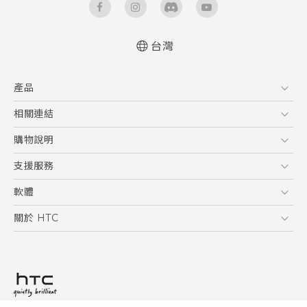
台灣
快速入門手冊
產品
使用手冊
Quick start guide
5G
相關連結
User manual
智慧型手機
HTC Research
購物說明
配件
購物須知
支援服務
VIVE
訂單管理
到府收送維修服務
軟體
付款方式
服務中心資訊
應用程式
關於 HTC
售後服務
客戶服務佈告欄
手機功能
ESG
常見問題
產品有限保固說明
相機工具
新聞稿
HTC Sync Manager
投資人
加入 HTC