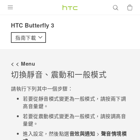
產品
HTC Butterfly 3‎
VIVE
指南下載
G REIGNS
智慧型手機
< < Menu
配件
切換靜音、震動和一般模式
VIVERSE
請執行下列其中一個步驟：
優惠專區
若要從靜音模式變更為一般模式，請按兩下
調
高音量
鍵。
焦點訊息
銷售門市
若要從震動模式變更為一般模式，請按
調高音
校園專案
量
鍵。
銷售通路
支援服務
進入設定，然後點選
音效與通知
>
聲音情境模
企業採購
VIVELAND