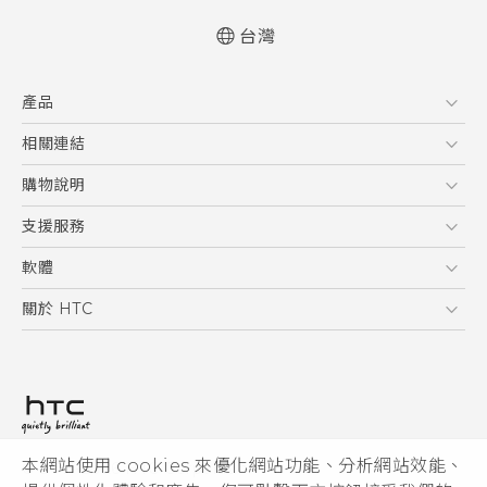
台灣
快速入門手冊
產品
使用手冊
Quick start guide
5G
相關連結
User manual
智慧型手機
HTC Research
購物說明
配件
購物須知
支援服務
VIVE
訂單管理
到府收送維修服務
軟體
付款方式
服務中心資訊
應用程式
關於 HTC
售後服務
客戶服務佈告欄
手機功能
ESG
常見問題
產品有限保固說明
相機工具
新聞稿
HTC Sync Manager
投資人
加入 HTC
本網站使用 cookies 來優化網站功能、分析網站效能、
© 2011-2026 HTC Corporation
隱私權政策