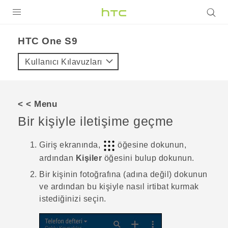
ÜRÜNLER
HTC One S9‎
VIVE
Kullanıcı Kılavuzları
G REIGNS
AKILLI TELEFONLAR
< < Menu
VIVERSE
Bir kişiyle iletişime geçme
DESTEK
Giriş
ekranında,
öğesine dokunun,
ardından
Kişiler
öğesini bulup dokunun.
Bir kişinin fotoğrafına (adına değil) dokunun
ve ardından bu kişiyle nasıl irtibat kurmak
istediğinizi seçin.