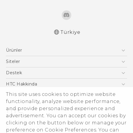
Türkiye
Türk - Pratik Baslama Kilavuzu
Ürünler
Türk - Kullanici Kilavuzu
Türk - Güvenlik ve düzenleme kılavuzu
Akıllı Telefonlar
Siteler
English - User manual
5G
HTC Dev
Destek
VIVE
HTC Research
Destek Merkezi
HTC Hakkinda
ESG
This site uses cookies to optimize website
functionality, analyze website performance,
Yatırımcı (İNGİLİZCE)
and provide personalized experience and
Gizlilik Politikası
advertisement. You can accept our cookies by
Ürün Güvenliği
clicking on the button below or manage your
© 2011-2026 HTC Corporation
preference on Cookie Preferences. You can
Cookie Preferences