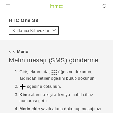
ÜRÜNLER
HTC One S9‎
VIVE
Kullanıcı Kılavuzları
G REIGNS
AKILLI TELEFONLAR
< < Menu
VIVERSE
Metin mesajı (SMS) gönderme
DESTEK
Giriş
ekranında,
öğesine dokunun,
ardından
İletiler
öğesini bulup dokunun.
öğesine dokunun.
Kime
alanına kişi adı veya mobil cihaz
numarası girin.
Metin ekle
yazılı alana dokunup mesajınızı