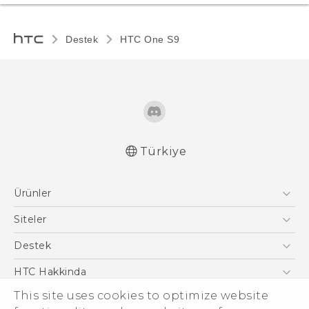
Destek
HTC One S9‎
Türkiye
Türk - Pratik Baslama Kilavuzu
Ürünler
Türk - Kullanici Kilavuzu
Türk - Güvenlik ve düzenleme kılavuzu
Akıllı Telefonlar
Siteler
English - User manual
5G
HTC Dev
Destek
VIVE
HTC Research
Destek Merkezi
HTC Hakkinda
ESG
This site uses cookies to optimize website