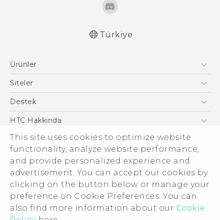
Türkiye
Türk - Pratik Baslama Kilavuzu
Ürünler
Türk - Kullanici Kilavuzu
Türk - Güvenlik ve düzenleme kılavuzu
Akıllı Telefonlar
Siteler
English - User manual
5G
HTC Dev
Destek
VIVE
HTC Research
Destek Merkezi
HTC Hakkinda
This site uses cookies to optimize website
ESG
functionality, analyze website performance,
Yatırımcı (İNGİLİZCE)
and provide personalized experience and
Gizlilik Politikası
advertisement. You can accept our cookies by
Ürün Güvenliği
clicking on the button below or manage your
© 2011-2026 HTC Corporation
preference on Cookie Preferences. You can
Cookie Preferences
also find more information about our
Cookie
Hukuk Terimleri
İnsan kaynakları
Policy
here.