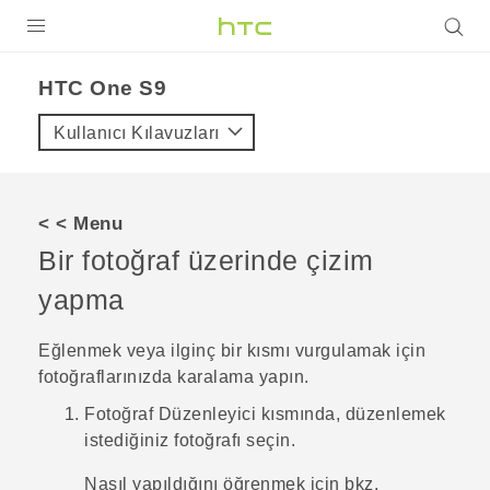
ÜRÜNLER
HTC One S9‎
VIVE
Kullanıcı Kılavuzları
G REIGNS
AKILLI TELEFONLAR
< < Menu
VIVERSE
Bir fotoğraf üzerinde çizim
yapma
DESTEK
Eğlenmek veya ilginç bir kısmı vurgulamak için
fotoğraflarınızda karalama yapın.
Fotoğraf Düzenleyici
kısmında, düzenlemek
istediğiniz fotoğrafı seçin.
Nasıl yapıldığını öğrenmek için bkz.