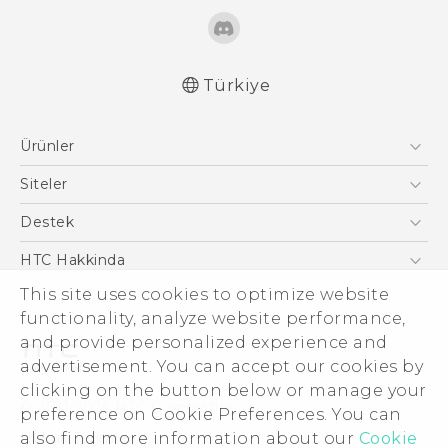
Türkiye
Türk - Pratik Baslama Kilavuzu
Ürünler
Türk - Kullanici Kilavuzu
Türk - Güvenlik ve düzenleme kılavuzu
Akıllı Telefonlar
Siteler
English - User manual
5G
HTC Dev
Destek
VIVE
HTC Research
Destek Merkezi
HTC Hakkinda
This site uses cookies to optimize website
ESG
functionality, analyze website performance,
Yatırımcı (İNGİLİZCE)
and provide personalized experience and
Gizlilik Politikası
advertisement. You can accept our cookies by
Ürün Güvenliği
clicking on the button below or manage your
© 2011-2026 HTC Corporation
preference on Cookie Preferences. You can
Cookie Preferences
also find more information about our
Cookie
Hukuk Terimleri