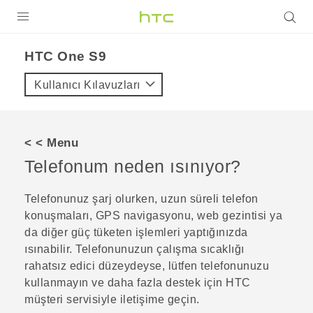
ÜRÜNLER
HTC One S9‎
VIVE
Kullanıcı Kılavuzları
G REIGNS
AKILLI TELEFONLAR
< < Menu
VIVERSE
Telefonum neden ısınıyor?
DESTEK
Telefonunuz şarj olurken, uzun süreli telefon
konuşmaları, GPS navigasyonu, web gezintisi ya
da diğer güç tüketen işlemleri yaptığınızda
ısınabilir. Telefonunuzun çalışma sıcaklığı
rahatsız edici düzeydeyse, lütfen telefonunuzu
kullanmayın ve daha fazla destek için HTC
müşteri servisiyle iletişime geçin.