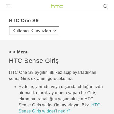
ÜRÜNLER
HTC One S9‎
VIVE
Kullanıcı Kılavuzları
G REIGNS
AKILLI TELEFONLAR
< < Menu
VIVERSE
HTC Sense
Giriş
DESTEK
HTC One S9‍
aygıtını ilk kez açıp ayarladıktan
sonra
Giriş
ekranını göreceksiniz.
Evde, iş yerinde veya dışarıda olduğunuzda
otomatik olarak ayarlama yapan bir Giriş
ekranının rahatlığını yaşamak için
HTC
Sense
Giriş widget'ini ayarlayın. Bkz.
HTC
Sense Giriş widget'i nedir?