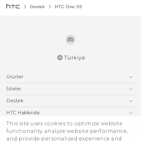
Destek
HTC One S9‎
Türkiye
Türk - Pratik Baslama Kilavuzu
Ürünler
Türk - Kullanici Kilavuzu
Türk - Güvenlik ve düzenleme kılavuzu
Akıllı Telefonlar
Siteler
English - User manual
5G
HTC Dev
Destek
VIVE
HTC Research
Destek Merkezi
HTC Hakkinda
ESG
This site uses cookies to optimize website
functionality, analyze website performance,
Yatırımcı (İNGİLİZCE)
and provide personalized experience and