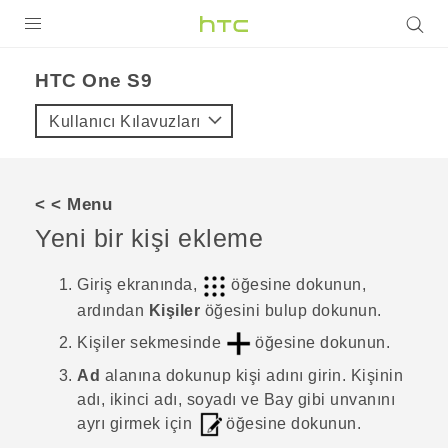
ÜRÜNLER
HTC One S9‎
VIVE
Kullanıcı Kılavuzları
G REIGNS
AKILLI TELEFONLAR
< < Menu
VIVERSE
Yeni bir kişi ekleme
DESTEK
Giriş
ekranında,
öğesine dokunun,
ardından
Kişiler
öğesini bulup dokunun.
Kişiler
sekmesinde
öğesine dokunun.
Ad
alanına dokunup kişi adını girin.
Kişinin
adı, ikinci adı, soyadı ve Bay gibi unvanını
ayrı girmek için
öğesine dokunun.