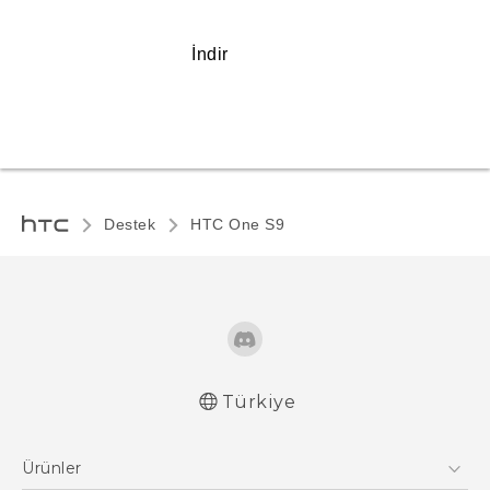
İndir
Destek
HTC One S9‎
Türkiye
Türk - Pratik Baslama Kilavuzu
Ürünler
Türk - Kullanici Kilavuzu