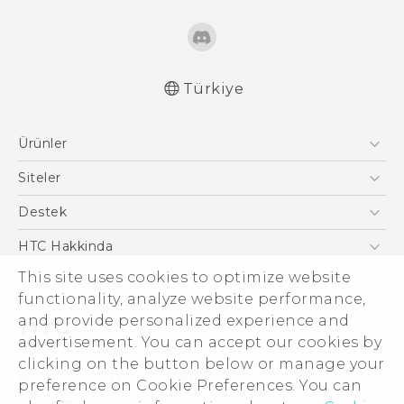
Türkiye
Türk - Pratik Baslama Kilavuzu
Ürünler
Türk - Kullanici Kilavuzu
Türk - Güvenlik ve düzenleme kılavuzu
Akıllı Telefonlar
Siteler
English - User manual
5G
HTC Dev
Destek
VIVE
HTC Research
Destek Merkezi
HTC Hakkinda
This site uses cookies to optimize website
ESG
functionality, analyze website performance,
Yatırımcı (İNGİLİZCE)
and provide personalized experience and
Gizlilik Politikası
advertisement. You can accept our cookies by
Ürün Güvenliği
clicking on the button below or manage your
© 2011-2026 HTC Corporation
preference on Cookie Preferences. You can
Cookie Preferences