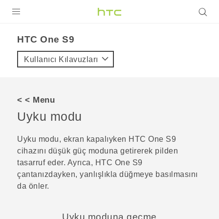
ÜRÜNLER
HTC One S9‎
VIVE
Kullanıcı Kılavuzları
G REIGNS
AKILLI TELEFONLAR
< < Menu
VIVERSE
Uyku modu
DESTEK
Uyku modu, ekran kapalıyken
HTC One S9‍
cihazını düşük güç moduna getirerek pilden
tasarruf eder. Ayrıca,
HTC One S9‍
çantanızdayken, yanlışlıkla düğmeye basılmasını
da önler.
Uyku moduna geçme