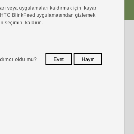
rı veya uygulamaları kaldırmak için, kayar
HTC BlinkFeed
uygulamasından gizlemek
n seçimini kaldırın.
ardımcı oldu mu?
Evet
Hayır
teşekkür ederim!