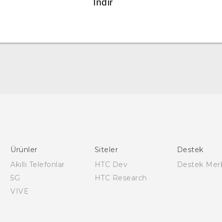
İndir
Türk - Pratik Baslama Kilavuzu
Türk - Kullanici Kilavuzu
Türk - Güvenlik ve düzenleme kılavuzu
English - User manual
Ürünler
Siteler
Destek
Akıllı Telefonlar
HTC Dev
Destek Mer
5G
HTC Research
VIVE