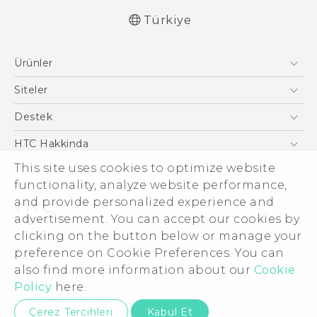
Türkiye
Türk - Pratik Baslama Kilavuzu
Ürünler
Türk - Kullanici Kilavuzu
Türk - Güvenlik ve düzenleme kılavuzu
Akıllı Telefonlar
Siteler
English - User manual
5G
HTC Dev
Destek
VIVE
HTC Research
Destek Merkezi
HTC Hakkinda
ESG
This site uses cookies to optimize website
functionality, analyze website performance,
Yatırımcı (İNGİLİZCE)
and provide personalized experience and
Gizlilik Politikası
advertisement. You can accept our cookies by
Ürün Güvenliği
clicking on the button below or manage your
© 2011-2026 HTC Corporation
preference on Cookie Preferences. You can
Cookie Preferences
Hukuk Terimleri
also find more information about our
Cookie
İnsan kaynakları
Policy
here.
Security and Privacy Whitepaper
Privacy Contact:
Global-Privacy@htc.com
Çerez Tercihleri
Kabul Et