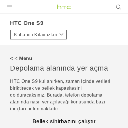
ÜRÜNLER
HTC One S9‎
VIVE
Kullanıcı Kılavuzları
G REIGNS
AKILLI TELEFONLAR
< < Menu
VIVERSE
Depolama alanında yer açma
DESTEK
HTC One S9‍
kullanırken, zaman içinde verileri
biriktirecek ve bellek kapasitesini
dolduracaksınız. Burada, telefon depolama
alanında nasıl yer açılacağı konusunda bazı
ipuçları bulunmaktadır.
Bellek sihirbazını çalıştır