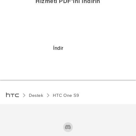
Hizmeti PDF'ini indirin
İndir
Destek
HTC One S9‎