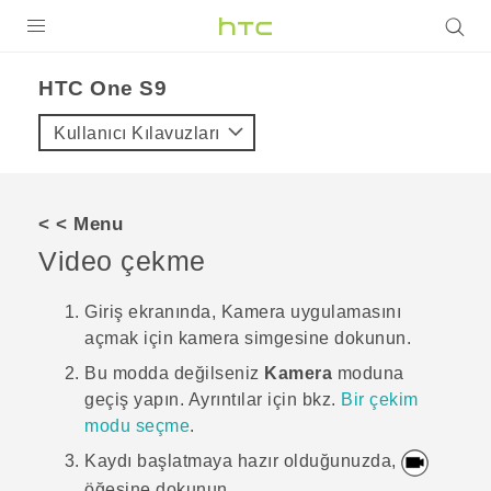
ÜRÜNLER
HTC One S9‎
VIVE
Kullanıcı Kılavuzları
G REIGNS
AKILLI TELEFONLAR
< < Menu
VIVERSE
Video çekme
DESTEK
Giriş
ekranında,
Kamera
uygulamasını
açmak için kamera simgesine dokunun.
Bu modda değilseniz
Kamera
moduna
geçiş yapın.
Ayrıntılar için bkz.
Bir çekim
modu seçme
.
Kaydı başlatmaya hazır olduğunuzda,
öğesine dokunun.