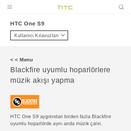
ÜRÜNLER
HTC One S9‎
VIVE
Kullanıcı Kılavuzları
G REIGNS
AKILLI TELEFONLAR
< < Menu
VIVERSE
Blackfire
uyumlu hoparlörlere
müzik akışı yapma
DESTEK
HTC One S9‍
aygıtından birden fazla
Blackfire
uyumlu hoparlörde aynı anda müzik çalın.