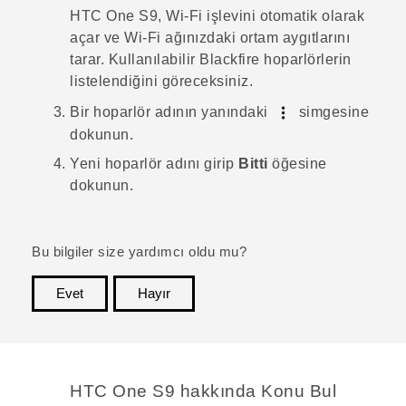
HTC One S9‍
,
Wi‍-Fi
işlevini otomatik olarak
açar ve
Wi‍-Fi
ağınızdaki ortam aygıtlarını
tarar. Kullanılabilir
Blackfire
hoparlörlerin
listelendiğini göreceksiniz.
Bir hoparlör adının yanındaki
simgesine
dokunun.
Yeni hoparlör adını girip
Bitti
öğesine
dokunun.
Bu bilgiler size yardımcı oldu mu?
Evet
Hayır
teşekkür ederim!
HTC One S9 hakkında Konu Bul