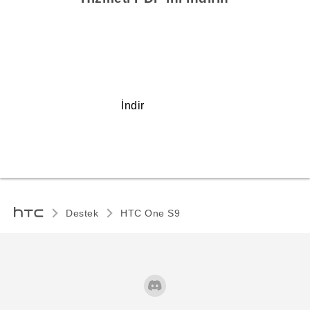
İndir
Destek
HTC One S9‎