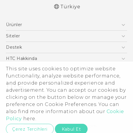
Türkiye
Türk - Pratik Baslama Kilavuzu
Ürünler
Türk - Kullanici Kilavuzu
Türk - Güvenlik ve düzenleme kılavuzu
Akıllı Telefonlar
Siteler
English - User manual
5G
HTC Dev
Destek
VIVE
HTC Research
Destek Merkezi
HTC Hakkinda
ESG
This site uses cookies to optimize website
functionality, analyze website performance,
Yatırımcı (İNGİLİZCE)
and provide personalized experience and
Gizlilik Politikası
advertisement. You can accept our cookies by
Ürün Güvenliği
clicking on the button below or manage your
© 2011-2026 HTC Corporation
preference on Cookie Preferences. You can
Cookie Preferences
Hukuk Terimleri
also find more information about our
Cookie
İnsan kaynakları
Policy
here.
Security and Privacy Whitepaper
Privacy Contact:
Global-Privacy@htc.com
Çerez Tercihleri
Kabul Et