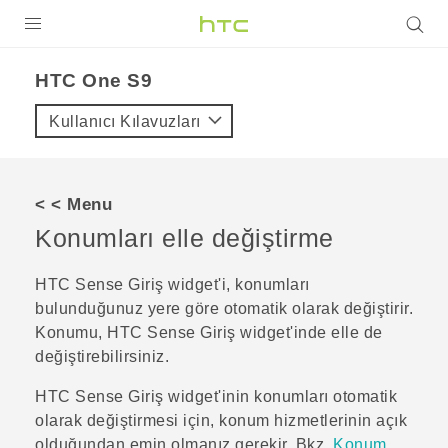
ÜRÜNLER
HTC One S9‎
VIVE
Kullanıcı Kılavuzları
G REIGNS
AKILLI TELEFONLAR
< < Menu
VIVERSE
Konumları elle değiştirme
DESTEK
HTC Sense
Giriş widget'i, konumları
bulunduğunuz yere göre otomatik olarak değiştirir.
Konumu,
HTC Sense
Giriş widget'inde elle de
değiştirebilirsiniz.
HTC Sense
Giriş widget'inin konumları otomatik
olarak değiştirmesi için, konum hizmetlerinin açık
olduğundan emin olmanız gerekir. Bkz.
Konum