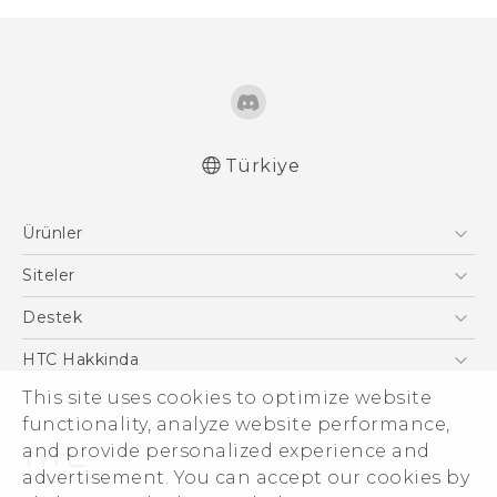
Türkiye
Türk - Pratik Baslama Kilavuzu
Ürünler
Türk - Kullanici Kilavuzu
Türk - Güvenlik ve düzenleme kılavuzu
Akıllı Telefonlar
Siteler
English - User manual
5G
HTC Dev
Destek
VIVE
HTC Research
Destek Merkezi
HTC Hakkinda
This site uses cookies to optimize website
ESG
functionality, analyze website performance,
Yatırımcı (İNGİLİZCE)
and provide personalized experience and
Gizlilik Politikası
advertisement. You can accept our cookies by