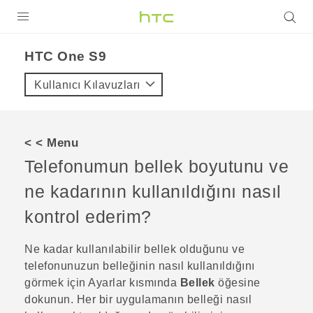
ÜRÜNLER
HTC One S9‎
VIVE
Kullanıcı Kılavuzları
G REIGNS
AKILLI TELEFONLAR
< < Menu
VIVERSE
Telefonumun bellek boyutunu ve
ne kadarının kullanıldığını nasıl
DESTEK
kontrol ederim?
Ne kadar kullanılabilir bellek olduğunu ve
telefonunuzun belleğinin nasıl kullanıldığını
görmek için
Ayarlar
kısmında
Bellek
öğesine
dokunun. Her bir uygulamanın belleği nasıl