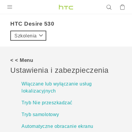
PRODUKTY
HTC Desire 530‎
VIVE
Szkolenia
G REIGNS
SMARTFONY
< < Menu
AKCESORIA
Ustawienia i zabezpieczenia
VIVERSE
Włączane lub wyłączanie usług
lokalizacyjnych
POMOC TECHNICZNA
Tryb Nie przeszkadzać
Urządzenia i akcesoria HTC
Zaloguj się
Tryb samolotowy
Automatyczne obracanie ekranu