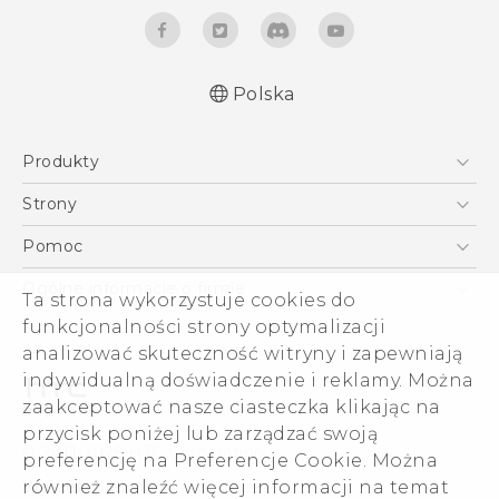
Polska
Produkty
Polish - Skrócony przewodnik
Smartfony
Polish - Podręczniki użytkownika
Strony
English - Quick start guide
5G
HTC Vive
Pomoc
English - User manual
VIVE
HTC Dev
Pomoc
Ogólne informacje o firmie
Ta strona wykorzystuje cookies do
Akcesoria
Pomoc E-commerce
funkcjonalności strony optymalizacji
ESG
analizować skuteczność witryny i zapewniają
Informacje o firmie
indywidualną doświadczenie i reklamy. Można
Dla inwestorów (angielski)
zaakceptować nasze ciasteczka klikając na
Cookie Preferences
przycisk poniżej lub zarządzać swoją
© 2011-2026 HTC Corporation
preferencję na Preferencje Cookie. Można
Kariera
również znaleźć więcej informacji na temat
Warunki prawne