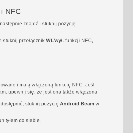
ji NFC
 następnie znajdź i stuknij pozycję
e stuknij przełącznik
Wł./wył.
funkcji
NFC
,
kowane i mają włączoną funkcję NFC. Jeśli
eam
, upewnij się, że jest ona także włączona.
udostępnić, stuknij pozycję
Android Beam
w
fon tyłem do siebie.