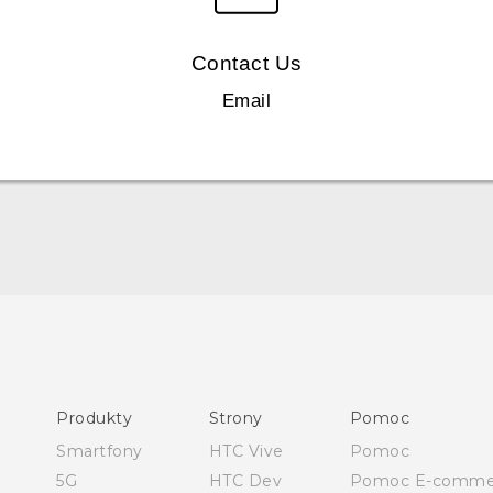
Contact Us
Email
Polish - Skrócony przewodnik
Polish - Podręczniki użytkownika
English - Quick start guide
Produkty
Strony
Pomoc
English - User manual
Smartfony
HTC Vive
Pomoc
5G
HTC Dev
Pomoc E-comme