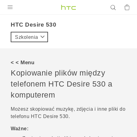
PRODUKTY
HTC Desire 530‎
VIVE
Szkolenia
G REIGNS
SMARTFONY
< < Menu
AKCESORIA
Kopiowanie plików między
VIVERSE
telefonem
HTC Desire 530
a
komputerem
POMOC TECHNICZNA
Urządzenia i akcesoria HTC
Zaloguj się
Możesz skopiować muzykę, zdjęcia i inne pliki do
telefonu
HTC Desire 530
.
Ważne: