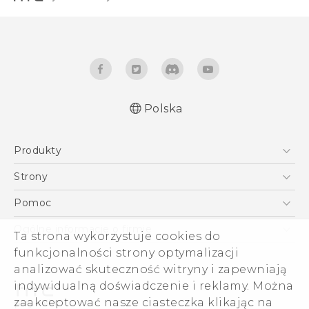
Polska
Produkty
Polish - Skrócony przewodnik
Smartfony
Polish - Podręczniki użytkownika
Strony
English - Quick start guide
5G
HTC Vive
Pomoc
English - User manual
VIVE
HTC Dev
Pomoc
Ogólne informacje o firmie
Ta strona wykorzystuje cookies do
Akcesoria
Pomoc E-commerce
funkcjonalności strony optymalizacji
ESG
analizować skuteczność witryny i zapewniają
Informacje o firmie
indywidualną doświadczenie i reklamy. Można
Dla inwestorów (angielski)
zaakceptować nasze ciasteczka klikając na