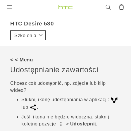
PRODUKTY
HTC Desire 530‎
VIVE
Szkolenia
G REIGNS
SMARTFONY
< < Menu
AKCESORIA
Udostępnianie zawartości
VIVERSE
Chcesz coś udostępnić, np. zdjęcie lub klip
wideo?
POMOC TECHNICZNA
Stuknij ikonę udostępniania w aplikacji:
Urządzenia i akcesoria HTC
Zaloguj się
lub
.
Jeśli ikona nie będzie widoczna, stuknij
kolejno pozycje
>
Udostępnij
.