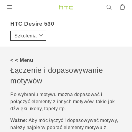
PRODUKTY
HTC Desire 530‎
VIVE
Szkolenia
G REIGNS
SMARTFONY
< < Menu
AKCESORIA
Łączenie i dopasowywanie
VIVERSE
motywów
POMOC TECHNICZNA
Po wybraniu motywu można dopasować i
połączyć elementy z innych motywów, takie jak
Urządzenia i akcesoria HTC
Zaloguj się
dźwięki, ikony, tapety itp.
Ważne:
Aby móc łączyć i dopasowywać motywy,
należy najpierw pobrać elementy motywu z