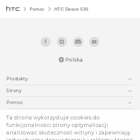
Pomoc
HTC Desire 530‎
Polska
Produkty
Polish - Skrócony przewodnik
Smartfony
Polish - Podręczniki użytkownika
Strony
English - Quick start guide
5G
HTC Vive
Pomoc
English - User manual
VIVE
HTC Dev
Pomoc
Ogólne informacje o firmie
Ta strona wykorzystuje cookies do
Akcesoria
Pomoc E-commerce
ESG
funkcjonalności strony optymalizacji
analizować skuteczność witryny i zapewniają
Informacje o firmie