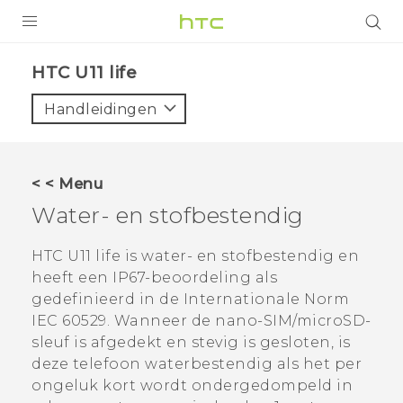
PRODUCTEN
HTC U11 life‎
VIVE
Handleidingen
G REIGNS
TELEFOONS
< < Menu
ACCESSOIRES
Water- en stofbestendig
AANBIEDINGEN
HTC U11 life
is water- en stofbestendig en
heeft een IP67-beoordeling als
HTC Club
SUPPORT
gedefinieerd in de Internationale Norm
HTC-apparaten & -accessoires
IEC 60529.
Wanneer de
nano-SIM
/
microSD
-
VIVERSE
sleuf is afgedekt en stevig is gesloten, is
Aanmelden
deze telefoon waterbestendig als het per
ongeluk kort wordt ondergedompeld in