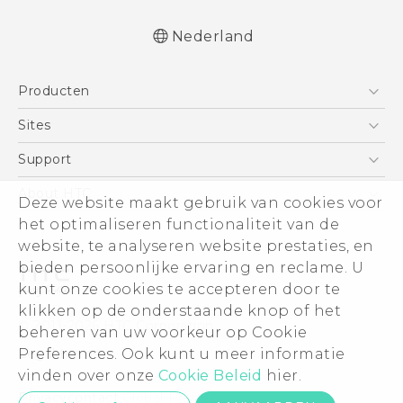
Nederland
Nederlands - Quick start guide
Producten
Nederlands - Gebruikershandleiding
Nederlands - Gids voor veiligheid en
Telefoons
Sites
wettelijke voorschriften
5G
HTC Vive
Support
Deutsch - Schnellstart
Vive
Deutsch - Informationen zur Sicherheit und
HTC Dev
Support
About HTC
Deze website maakt gebruik van cookies voor
Accessoires
behördliche Bestimmungen
Aan de slag
Support voor eCommerce
ESG
het optimaliseren functionaliteit van de
English - Quick start guide
website, te analyseren website prestaties, en
English - User manual
Informatie over het bedrijf
bieden persoonlijke ervaring en reclame. U
English - Safety and regulatory guide
Voor beleggers (engels)
kunt onze cookies te accepteren door te
Cookie Preferences
klikken op de onderstaande knop of het
© 2011-2026 HTC Corporation
beheren van uw voorkeur op Cookie
Vacatures
Legal terms
Preferences. Ook kunt u meer informatie
Security and Privacy Whitepaper
vinden over onze
Cookie Beleid
hier.
Privacycontact:
Global-Privacy@htc.com