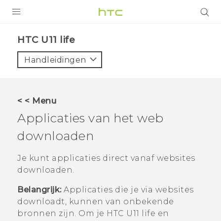
PRODUCTEN
HTC U11 life‎
VIVE
Handleidingen
G REIGNS
TELEFOONS
< < Menu
ACCESSOIRES
Applicaties van het web
AANBIEDINGEN
downloaden
HTC Club
SUPPORT
Je kunt applicaties direct vanaf websites
downloaden.
HTC-apparaten & -accessoires
VIVERSE
Belangrijk:
Applicaties die je via websites
Aanmelden
downloadt, kunnen van onbekende
bronnen zijn. Om je
HTC U11 life
en