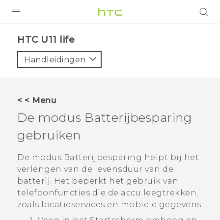
PRODUCTEN
HTC U11 life‎
VIVE
Handleidingen
G REIGNS
TELEFOONS
< < Menu
ACCESSOIRES
De modus Batterijbesparing
AANBIEDINGEN
gebruiken
HTC Club
SUPPORT
De modus Batterijbesparing helpt bij het
verlengen van de levensduur van de
HTC-apparaten & -accessoires
VIVERSE
batterij. Het beperkt het gebruik van
telefoonfuncties die de accu leegtrekken,
Aanmelden
zoals locatieservices en mobiele gegevens.