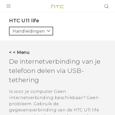
PRODUCTEN
HTC U11 life‎
VIVE
Handleidingen
G REIGNS
TELEFOONS
< < Menu
ACCESSOIRES
De internetverbinding van je
AANBIEDINGEN
telefoon delen via USB-
tethering
HTC Club
SUPPORT
HTC-apparaten & -accessoires
Is voor je computer Geen
VIVERSE
internetverbinding beschikbaar? Geen
Aanmelden
probleem. Gebruik de
gegevensverbinding van de
HTC U11 life