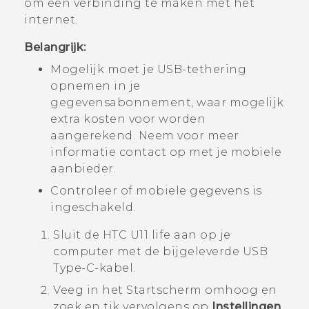
om een verbinding te maken met het
internet.
Belangrijk:
Mogelijk moet je USB-tethering
opnemen in je
gegevensabonnement, waar mogelijk
extra kosten voor worden
aangerekend. Neem voor meer
informatie contact op met je mobiele
aanbieder.
Controleer of mobiele gegevens is
ingeschakeld.
Sluit de
HTC U11 life
aan op je
computer met de bijgeleverde
USB
Type-C
-kabel.
Veeg in het
Startscherm
omhoog en
zoek en tik vervolgens op
Instellingen
.