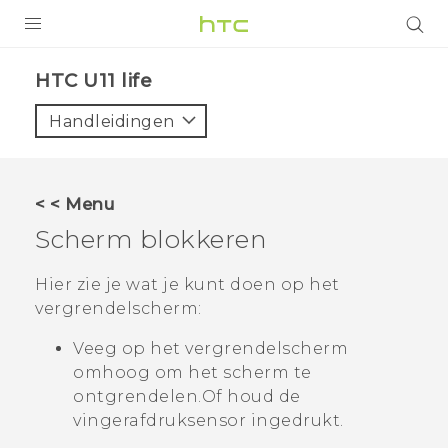
PRODUCTEN
HTC U11 life‎
VIVE
Handleidingen
G REIGNS
TELEFOONS
< < Menu
ACCESSOIRES
Scherm blokkeren
AANBIEDINGEN
Hier zie je wat je kunt doen op het
vergrendelscherm:
HTC Club
SUPPORT
Veeg op het vergrendelscherm
HTC-apparaten & -accessoires
VIVERSE
omhoog om het scherm te
ontgrendelen.
Of houd de
Aanmelden
vingerafdruksensor ingedrukt.