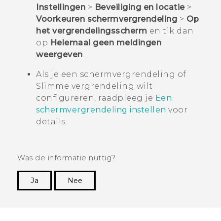
Instellingen
>
Beveiliging en locatie
>
Voorkeuren schermvergrendeling
>
Op
het vergrendelingsscherm
en tik dan
op
Helemaal geen meldingen
weergeven
.
Als je een schermvergrendeling of
Slimme vergrendeling wilt
configureren, raadpleeg je
Een
schermvergrendeling instellen
voor
details.
Was de informatie nuttig?
Ja
Nee
Dankuwel!