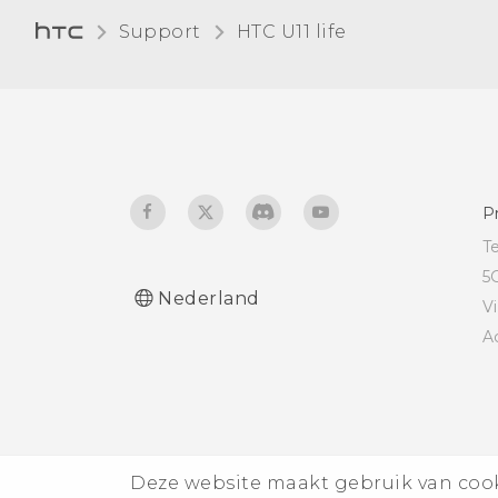
Support
HTC U11 life‎
P
T
5
Nederland
V
A
Deze website maakt gebruik van cooki