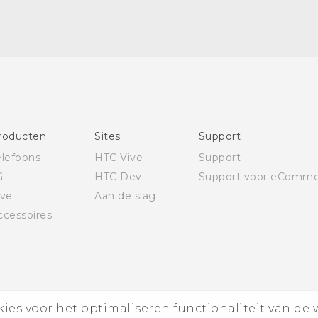
Nederlands - Quick start guide
Nederlands - Gebruikershandleiding
Nederlands - Gids voor veiligheid en wettelijke
voorschriften
Deutsch - Schnellstart
Deutsch - Informationen zur Sicherheit und
behördliche Bestimmungen
roducten
Sites
Support
English - Quick start guide
elefoons
HTC Vive
Support
English - User manual
G
HTC Dev
Support voor eComme
English - Safety and regulatory guide
ive
Aan de slag
ccessoires
es voor het optimaliseren functionaliteit van de 