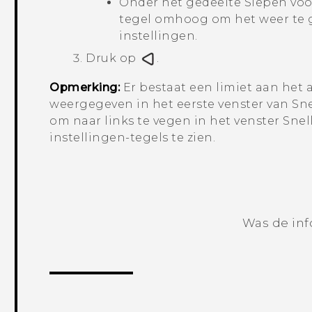
Onder het gedeelte
Slepen voo
tegel omhoog om het weer te g
instellingen.
Druk op
.
Opmerking:
Er bestaat een limiet aan het 
weergegeven in het eerste venster van
Sne
om naar links te vegen in het venster Sne
instellingen-tegels te zien.
Was de inf