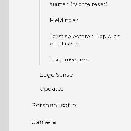
starten (zachte reset)
Geheugenkaart
Meldingen
De batterij opladen
Tekst selecteren, kopiëren
en plakken
Tekst invoeren
Edge Sense
Updates
Wat is Edge Sense?
Personalisatie
De versie van de
Configureren van Edge
systeemsoftware
Sense
Opmaak startscherm en
controleren
Camera
lettertypes
Edge Sense in- of