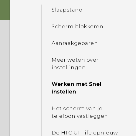
Het toestel in- of
HTC USonic met Actieve
Slaapstand
uitschakelen
geluidsannulering
Scherm blokkeren
HTC U11 life de eerste keer
Vingerafdrukscanner
instellen
Aanraakgebaren
Android 8.0
Sociale netwerken, e-
mailaccounts enz.
Meer weten over
toevoegen
instellingen
Vingerafdrukscanner
Werken met Snel
instellen
HTC U11 life-overzicht
Het scherm van je
telefoon vastleggen
Kaartlade
De HTC U11 life opnieuw
nano SIM-kaart