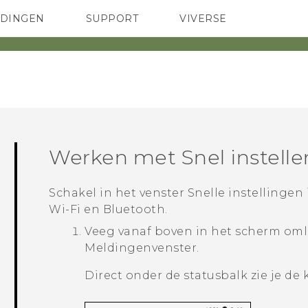
EDINGEN
SUPPORT
VIVERSE
 Club
TELEFOONS
HTC-apparaten & -accessoires
ACCESSOIRES
Werken met
Snel instelle
Schakel in het venster
Snelle instellingen
Wi‍-Fi
en
Bluetooth
.
Veeg vanaf boven in het scherm oml
Meldingenvenster.
Direct onder de statusbalk zie je de 