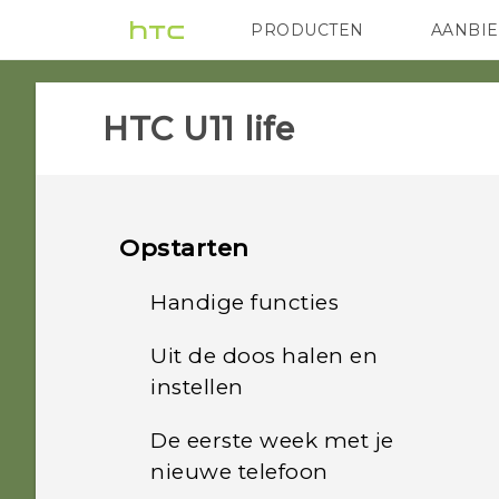
PRODUCTEN
AANBI
VIVE
G REIGNS
HTC
HTC U11 life‎
Opstarten
Handige functies
Uit de doos halen en
Edge Sense
instellen
Wat is er speciaal bij
De eerste week met je
Water- en stofbestendig
Camera
nieuwe telefoon