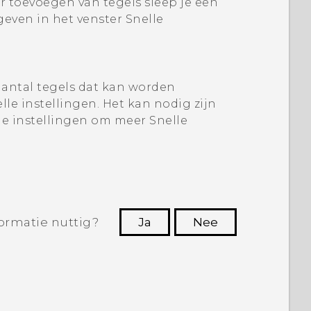
r toevoegen van tegels
sleep je een
even in het venster Snelle
aantal tegels dat kan worden
lle instellingen
. Het kan nodig zijn
lle instellingen om meer Snelle
ormatie nuttig?
Ja
Nee
Dankuwel!