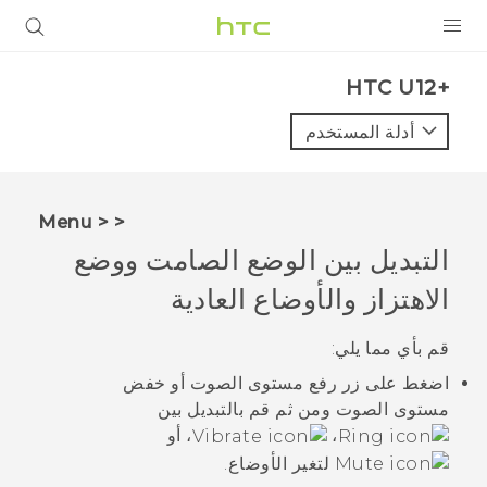
المنتجات
HTC U12+‎
VIVE
أدلة المستخدم
G REIGNS
أجهزة الهواتف الذكية
< < Menu
VIVERSE
التبديل بين الوضع الصامت ووضع
الاهتزاز والأوضاع العادية
البرامج + التطبيقات
الدعم
قم بأي مما يلي:
اضغط على زر
رفع مستوى الصوت
أو
خفض
أجهزة HTC والملحقات
مستوى الصوت
ومن ثم قم بالتبديل بين
،
، أو
لتغير الأوضاع.