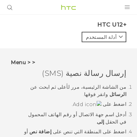
المنتجات
HTC U12+‎
VIVE
أدلة المستخدم
G REIGNS
أجهزة الهواتف الذكية
< < Menu
VIVERSE
إرسال رسالة نصية (SMS)
البرامج + التطبيقات
من الشاشة
الرئيسية
، مرر لأعلى ثم ابحث عن
الرسائل
وانقر فوقها.
الدعم
اضغط على
.
أجهزة HTC والملحقات
أدخل اسم جهة الاتصال أو رقم الهاتف المحمول
في الحقل
إلى
.
اضغط على المنطقة التي تنص على
إضافة نص
أو