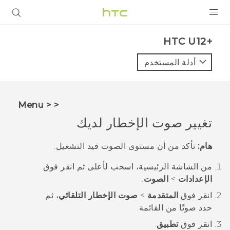
المنتجات
HTC U12+‎
VIVE
أدلة المستخدم
G REIGNS
أجهزة الهواتف الذكية
< < Menu
VIVERSE
تغيير صوت الإخطار لديك
البرامج + التطبيقات
هام:
تأكد من أن مستوى الصوت قيد التشغيل.
الدعم
من الشاشة
الرئيسية
، اسحب لأعلى ثم انقر فوق
الإعدادات
>
الصوت
.
أجهزة HTC والملحقات
انقر فوق
المتقدمة
>
صوت الإخطار التلقائي
، ثم
حدد صوتًا من القائمة.
انقر فوق
تطبيق
.