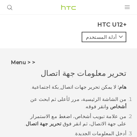
المنتجات
HTC U12+‎
VIVE
أدلة المستخدم
G REIGNS
أجهزة الهواتف الذكية
< < Menu
VIVERSE
تحرير معلومات جهة اتصال
البرامج + التطبيقات
هام:
لا يمكن تحرير جهات اتصال ِبكة اجتماعية.
الدعم
من الشاشة
الرئيسية
، مرر لأعلى ثم ابحث عن
أشخاص
وانقر فوقه.
أجهزة HTC والملحقات
من علامة تبويب
أشخاص
، اضغط مع الاستمرار
على جهة الاتصال، ثم انقر فوق
تحرير جهة اتصال
.
أدخل المعلومات الجديدة.