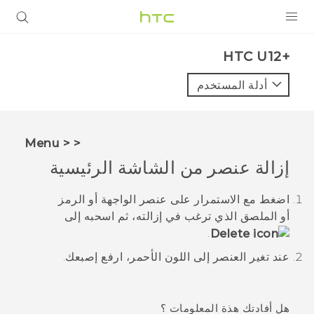
المنتجات
HTC U12+‎
VIVE
أدلة المستخدم
G REIGNS
أجهزة الهواتف الذكية
< < Menu
VIVERSE
إزالة عنصر من الشاشة الرئيسية
البرامج + التطبيقات
اضغط مع الاستمرار على عنصر الواجهة أو الرمز
أو الملصق الذي ترغب في إزالته، ثم اسحبه إلى
الدعم
.
أجهزة HTC والملحقات
عند تغير العنصر إلى اللون الأحمر، ارفع إصبعك.
هل أفادتك هذة المعلومات ؟