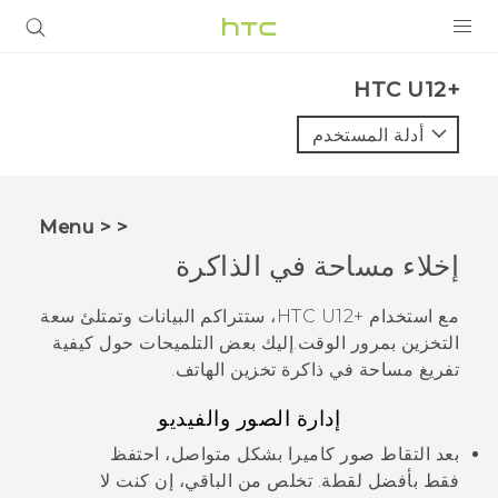
المنتجات
HTC U12+‎
VIVE
أدلة المستخدم
G REIGNS
أجهزة الهواتف الذكية
< < Menu
VIVERSE
إخلاء مساحة في الذاكرة
البرامج + التطبيقات
مع استخدام
HTC U12+‎
، ستتراكم البيانات وتمتلئ سعة
التخزين بمرور الوقت.إليك بعض التلميحات حول كيفية
الدعم
تفريغ مساحة في ذاكرة تخزين الهاتف.
أجهزة HTC والملحقات
إدارة الصور والفيديو
بعد التقاط صور كاميرا بشكل متواصل، احتفظ
فقط بأفضل لقطة. تخلص من الباقي، إن كنت لا