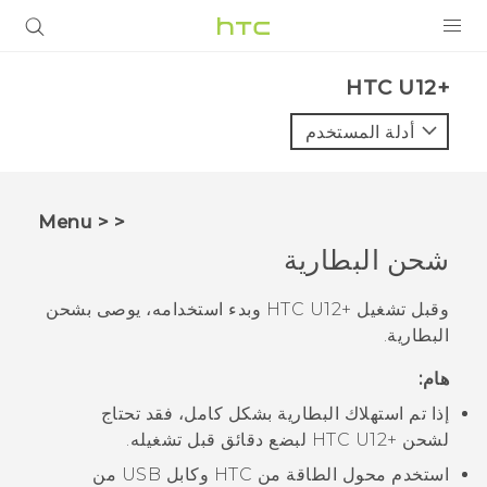
المنتجات
HTC U12+‎
VIVE
أدلة المستخدم
G REIGNS
أجهزة الهواتف الذكية
< < Menu
VIVERSE
شحن البطارية
البرامج + التطبيقات
وقبل تشغيل
HTC U12+‎
وبدء استخدامه، يوصى بشحن
البطارية.
الدعم
هام:
أجهزة HTC والملحقات
إذا تم استهلاك البطارية بشكل كامل، فقد تحتاج
لشحن
HTC U12+‎
لبضع دقائق قبل تشغيله.
استخدم محول الطاقة من HTC وكابل
USB من