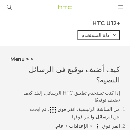
المنتجات
HTC U12+‎
VIVE
أدلة المستخدم
G REIGNS
أجهزة الهواتف الذكية
< < Menu
VIVERSE
كيف أضيف توقيع في الرسائل
النصية؟
البرامج + التطبيقات
الدعم
إذا كنت تستخدم تطبيق HTC
الرسائل
، إليك كيف
تضيف توقيعًا.
أجهزة HTC والملحقات
من الشاشة
الرئيسية
، انقر فوق
، ثم ابحث
عن
الرسائل
وانقر فوقها.
انقر فوق
>
الإعدادات
>
عام
.