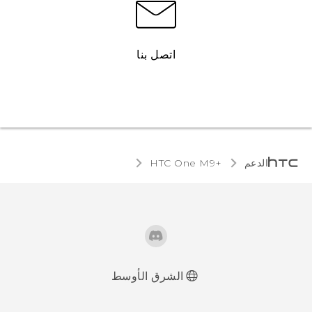
اتصل بنا
الدعم
HTC One M9+‎
الشرق الأوسط
العربية - دليل البدء السريع