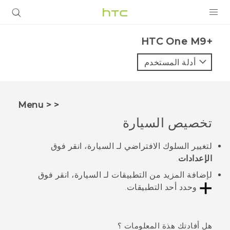
المنتجات
HTC One M9+‎
VIVE
أدلة المستخدم
G REIGNS
أجهزة الهواتف الذكية
< < Menu
VIVERSE
تخصيص
السيارة
البرامج + التطبيقات
لتغيير السلوك الافتراضي لـ
السيارة
، انقر فوق
الإعدادات
.
الدعم
لإضافة المزيد من التطبيقات لـ
السيارة
، انقر فوق
أجهزة HTC والملحقات
وحدد أحد التطبيقات.
هل أفادتك هذة المعلومات ؟